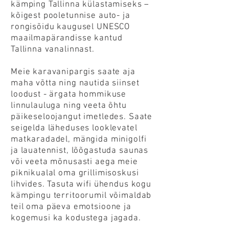
kämping Tallinna külastamiseks –
kõigest pooletunnise auto- ja
rongisõidu kaugusel UNESCO
maailmapärandisse kantud
Tallinna vanalinnast.
Meie karavanipargis saate aja
maha võtta ning nautida siinset
loodust - ärgata hommikuse
linnulauluga ning veeta õhtu
päikeseloojangut imetledes. Saate
seigelda läheduses looklevatel
matkaradadel, mängida minigolfi
ja lauatennist, lõõgastuda saunas
või veeta mõnusasti aega meie
piknikualal oma grillimisoskusi
lihvides. Tasuta wifi ühendus kogu
kämpingu territoorumil võimaldab
teil oma päeva emotsioone ja
kogemusi ka kodustega jagada.