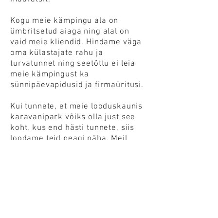
Kogu meie kämpingu ala on
ümbritsetud aiaga ning alal on
vaid meie kliendid. Hindame väga
oma külastajate rahu ja
turvatunnet ning seetõttu ei leia
meie kämpingust ka
sünnipäevapidusid ja firmaüritusi.
Kui tunnete, et meie looduskaunis
karavanipark võiks olla just see
koht, kus end hästi tunnete, siis
loodame teid peagi näha. Meil
oleks suur rõõm, kui valite meie
kämpingu Eestit avastades oma
peatuspaigaks. Samamoodi on
oodatud kõik transiitreisijaid, kes
on teel Lõuna-Euroopasse või
Põhjamaadesse. Asuvad ju kaks
Eesti põhisadamat – Tallinn ja