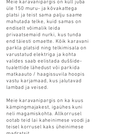
Meie karavanipargis on küll juba
üle 150 muru- ja kõvakattega
platsi ja teist sama palju saame
mahutada telke, kuid samas on
endiselt võimalik leida
privaatsemaid nurki, kus tunda
end täiesti omaette. Kõik karavani
parkla platsid ning telkimisala on
varustatud elektriga ja kohta
valides saab eelistada duššide-
tualettide lähedust või parkida
matkaauto / haagissuvila hoopis
vastu karjamaad, kus jalutavad
lambad ja veised.
Meie karavanipargis on ka kuus
kämpingmajakest, igaühes kuni
neli magamiskohta. Allkorrusel
ootab teid lai kaheinimese voodi ja
teisel korrusel kaks üheinimese
madratsit.