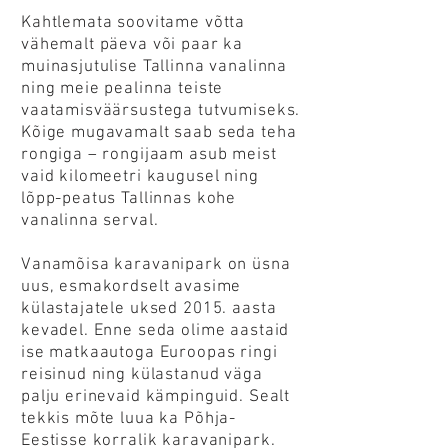
Kahtlemata soovitame võtta
vähemalt päeva või paar ka
muinasjutulise Tallinna vanalinna
ning meie pealinna teiste
vaatamisväärsustega tutvumiseks.
Kõige mugavamalt saab seda teha
rongiga – rongijaam asub meist
vaid kilomeetri kaugusel ning
lõpp-peatus Tallinnas kohe
vanalinna serval.
Vanamõisa karavanipark on üsna
uus, esmakordselt avasime
külastajatele uksed 2015. aasta
kevadel. Enne seda olime aastaid
ise matkaautoga Euroopas ringi
reisinud ning külastanud väga
palju erinevaid kämpinguid. Sealt
tekkis mõte luua ka Põhja-
Eestisse korralik karavanipark.